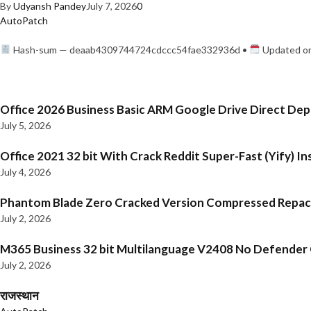
By
Udyansh Pandey
July 7, 2026
0
AutoPatch
Hash-sum — deaab4309744724cdccc54fae332936d •
Updated on
Office 2026 Business Basic ARM Google Drive Direct De
July 5, 2026
Office 2021 32 bit With Crack Reddit Super-Fast (Yify) In
July 4, 2026
Phantom Blade Zero Cracked Version Compressed Repa
July 2, 2026
M365 Business 32 bit Multilanguage V2408 No Defender C
July 2, 2026
राजस्थान