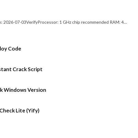
: 2026-07-03VerifyProcessor: 1 GHz chip recommended RAM: 4…
ploy Code
stant Crack Script
ck Windows Version
heck Lite (Yify)